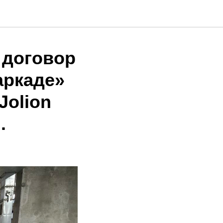
 договор
аркаде»
Jolion
.