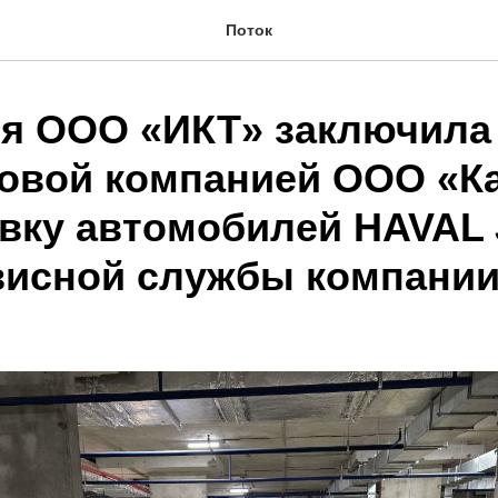
Поток
я ООО «ИКТ» заключила
говой компанией ООО «К
авку автомобилей HAVAL 
висной службы компании